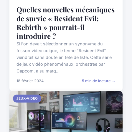
Quelles nouvelles mécaniques
de survie « Resident Evil:
Rebirth » pourrait-il
introduire ?
Si l'on devait sélectionner un synonyme du
frisson videoludique, le terme "Resident Evil"
viendrait sans doute en tête de liste. Cette série
de jeux vidéo phénoménaux, orchestrée par
Capcom, a su marq...
18 février 2024
5 min de lecture →
JEUX-VIDEO