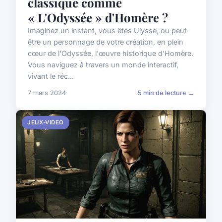
classique comme
« L'Odyssée » d'Homère ?
Imaginez un instant, vous êtes Ulysse, ou peut-
être un personnage de votre création, en plein
cœur de l'Odyssée, l'œuvre historique d'Homère.
Vous naviguez à travers un monde interactif,
vivant le réc...
7 mars 2024
5 min de lecture →
JEUX-VIDEO