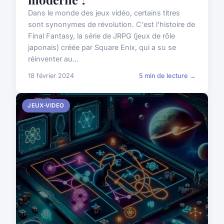
Dans le monde des jeux vidéo, certains titres
sont synonymes de révolution. C'est l'histoire de
Final Fantasy, la série de JRPG (jeux de rôle
japonais) créée par Square Enix, qui a su se
réinventer au...
18 février 2024
5 min de lecture →
JEUX-VIDEO