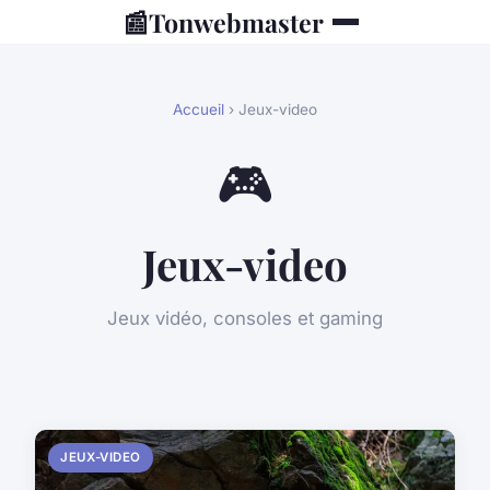
📰
Tonwebmaster
Accueil
› Jeux-video
🎮
Jeux-video
Jeux vidéo, consoles et gaming
JEUX-VIDEO