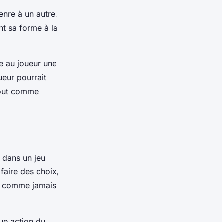
enre à un autre.
nt sa forme à la
re au joueur une
ueur pourrait
 tout comme
s dans un jeu
t faire des choix,
re, comme jamais
que action du