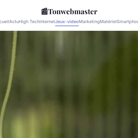
📰
Tonwebmaster
cueil
Actu
High Tech
Internet
Jeux-video
Marketing
Matériel
Smartpho