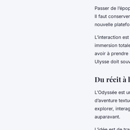
Passer de l’épop
Il faut conserve
nouvelle platefo
L’interaction es
immersion totale
avoir à prendre 
Ulysse doit souv
Du récit à 
L’
Odyssée
est un
d’aventure textue
explorer, intera
auparavant.
L’idée est de tr