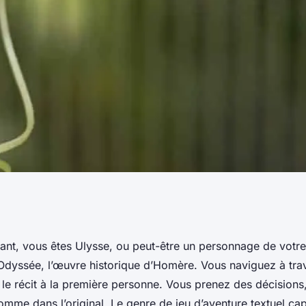
ourraient
tant, vous êtes Ulysse, ou peut-être un personnage de votre
’Odyssée, l’œuvre historique d’Homère. Vous naviguez à tr
'aventure textuel
nt le récit à la première personne. Vous prenez des décisions
omme dans l’original. Le genre de jeu d’aventure textuel ca