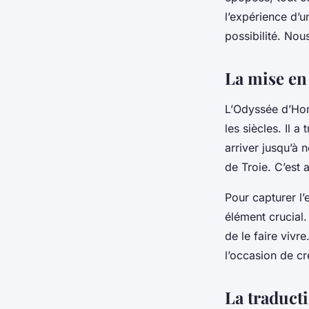
de capturer l'essen
l’expérience d’u
possibilité. Nou
littéraire classiqu
La mise en
« L'Odyssée » d'Hom
L’
Odyssée
d’Homè
les siècles. Il a
berthe
•
7 mars 2024
•
5 min de lecture
arriver jusqu’à n
de Troie. C’est a
Pour capturer l’
élément crucial. 
de le faire vivr
l’occasion de cr
La traducti