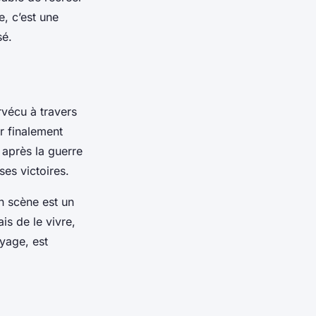
e, c’est une
sé.
rvécu à travers
ur finalement
, après la guerre
ses victoires.
en scène est un
ais de le vivre,
oyage, est