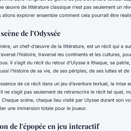
ce d'une épopée
ne œuvre de littérature classique n’est pas seulement un rêv
s allons explorer ensemble comment cela pourrait être réali
e comme
 scène de l’Odyssée
ère ?
re, un chef-d’œuvre de la littérature, est un récit qui a su
 traversé l’histoire, traversé les continents et les cultures, po
ous. Il s’agit du récit du retour d’Ulysse à Ithaque, sa patrie
ussi l’histoire de sa vie, de ses périples, de ses luttes et de 
essence de ce récit dans un jeu d’aventure textuel, la mise 
Il ne s’agit pas seulement de retranscrire le récit tel quel, m
e. Chaque scène, chaque lieu visité par Ulysse durant son v
éer une immersion totale pour le joueur.
on de l’épopée en jeu interactif