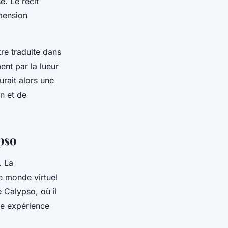
. Le récit
imension
re traduite dans
ent par la lueur
urait alors une
n et de
ypso
. La
le monde virtuel
e Calypso, où il
ne expérience