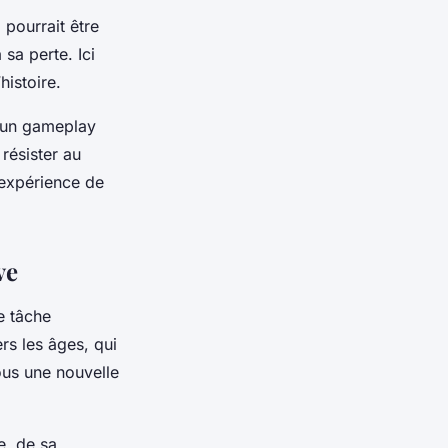
 pourrait être
sa perte. Ici
histoire.
r un gameplay
résister au
l’expérience de
ve
e tâche
ers les âges, qui
sous une nouvelle
e, de sa