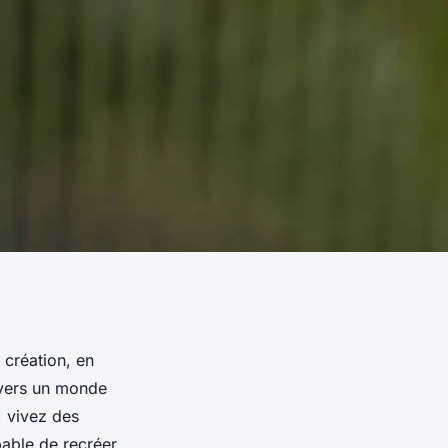
 création, en
avers un monde
, vivez des
pable de recréer