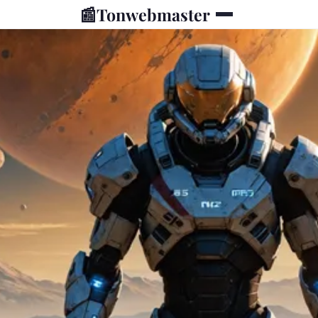
📰
Tonwebmaster