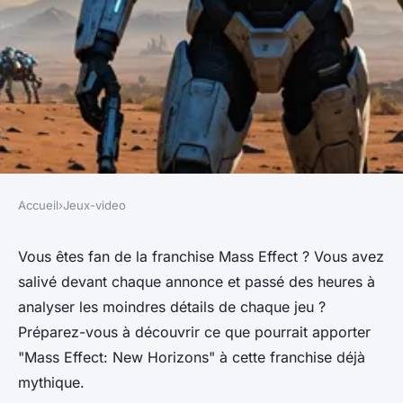
Accueil
›
Jeux-video
JEUX-VIDEO
Quelles innovations « Mass
Vous êtes
fan
de la franchise Mass Effect ? Vous avez
salivé devant chaque
annonce
et passé des heures à
Effect: New Horizons »
analyser les moindres détails de chaque
jeu
?
pourrait apporter à la
Préparez-vous à découvrir ce que pourrait apporter
franchise ?
"Mass Effect: New Horizons" à cette franchise déjà
mythique.
berthe
•
18 février 2024
•
5 min de lecture