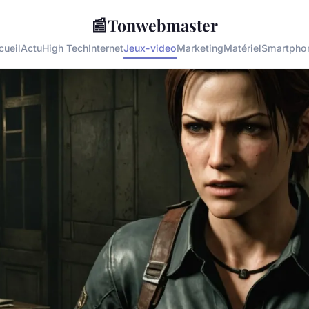
📰
Tonwebmaster
cueil
Actu
High Tech
Internet
Jeux-video
Marketing
Matériel
Smartpho