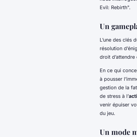
pourrait-il introdui
Evil: Rebirth".
Un gamepla
berthe
•
18 février 2024
•
5 min de lecture
L’une des clés 
résolution d’én
droit d’attendre
En ce qui conce
à pousser l’imme
gestion de la fa
de stress à l’
act
venir épuiser vo
du jeu.
Un mode mu