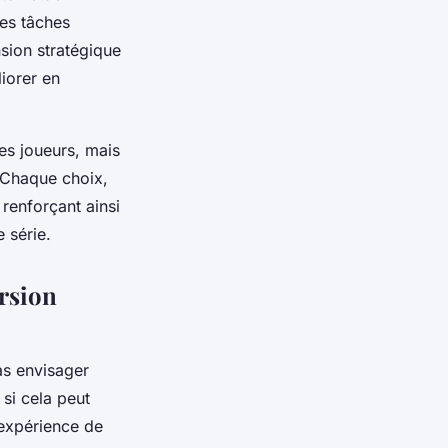
des tâches
nsion stratégique
iorer en
es joueurs, mais
. Chaque choix,
renforçant ainsi
 série.
ersion
as envisager
si cela peut
l’expérience de