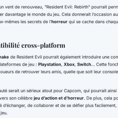
un vent de renouveau, "Resident Evil: Rebirth" pourrait per
rer davantage le monde du jeu. Cela donnerait l’occasion au
ux-mêmes les secrets de l’
horreur
qui se cache dans chaqu
ibilité cross-platform
make
de Resident Evil pourrait également introduire une comp
plateformes de jeu :
Playstation
,
Xbox
,
Switch
… Cette fonct
joueurs de retrouver leurs amis, quelle que soit leur consol
uté serait un sérieux atout pour Capcom, qui pourrait ainsi 
 vers son célèbre
jeu d’action et d’horreur
. De plus, cela p
d’échanger, de collaborer et de se défier plus facilement, 
jeu.