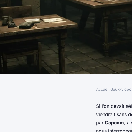
Accueil
›
Jeux-video
JEUX-VIDEO
Quelles nouvelles 
Si l’on devait 
viendrait sans d
survie « Resident Ev
par
Capcom
, a
nous interrogeon