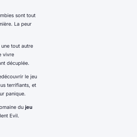
ombies sont tout
nière. La peur
 une tout autre
e vivre
ant décuplée.
edécouvrir le jeu
 terrifiants, et
eur panique.
 domaine du
jeu
ent Evil.