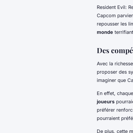
Resident Evil: R
Capcom parvient 
repousser les li
monde
terrifian
Des compét
Avec la richess
proposer des sy
imaginer que Ca
En effet, chaqu
joueurs
pourraie
préférer renforc
pourraient préfé
De plus, cette 