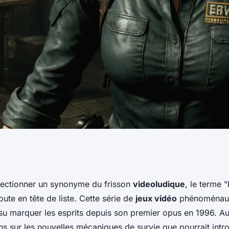
mécaniques de
sélectionner un synonyme du frisson
videoludique
, le terme "
oute en tête de liste. Cette série de
jeux vidéo
phénoménaux
il: Rebirth »
 su marquer les esprits depuis son premier opus en 1996. Au
s sur les nouvelles mécaniques de survie que pourrait intr