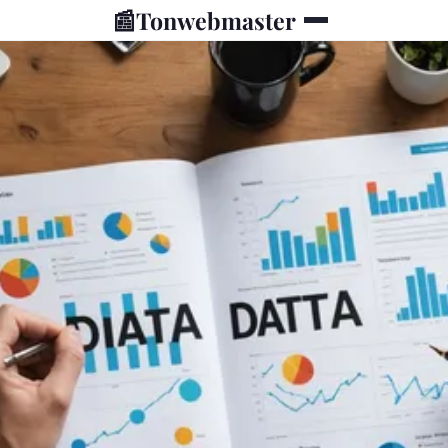
📰
Tonwebmaster