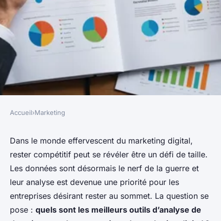
Accueil
›
Marketing
MARKETING
Quels sont les meilleurs outils
Dans le monde effervescent du
marketing digital
,
rester compétitif peut se révéler être un défi de taille.
d'analyse de données pour les
Les données sont désormais le nerf de la guerre et
entreprises de marketing
leur analyse est devenue une priorité pour les
digital ?
entreprises désirant rester au sommet. La question se
pose :
quels sont les meilleurs outils d’analyse de
berthe
•
24 janvier 2024
•
5 min de lecture