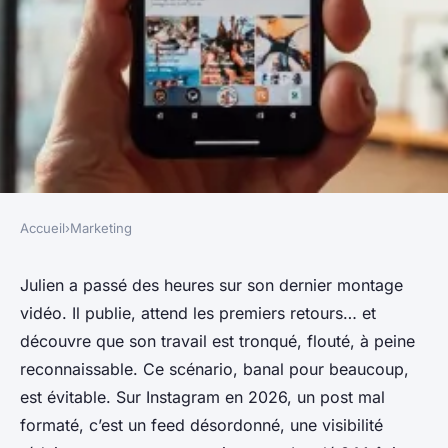
Accueil
›
Marketing
MARKETING
Guide des tailles idéales pour
Julien a passé des heures sur son dernier montage
vidéo. Il publie, attend les premiers retours… et
vos publications Instagram
découvre que son travail est tronqué, flouté, à peine
2026
reconnaissable. Ce scénario, banal pour beaucoup,
est évitable. Sur Instagram en 2026, un post mal
Aminte
•
13/05/2026 11:15
•
8 min de lecture
formaté, c’est un feed désordonné, une visibilité