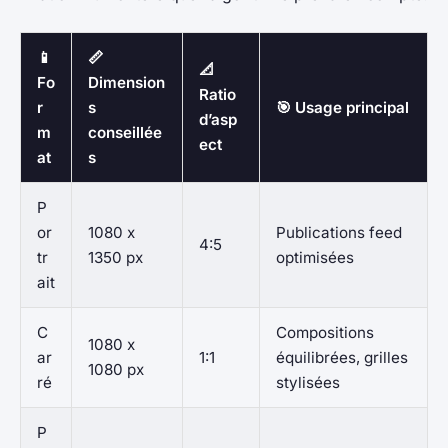
📱
📏
📐
Fo
Dimension
Ratio
r
s
🎯 Usage principal
d’asp
m
conseillée
ect
at
s
P
or
1080 x
Publications feed
4:5
tr
1350 px
optimisées
ait
C
Compositions
1080 x
ar
1:1
équilibrées, grilles
1080 px
ré
stylisées
P