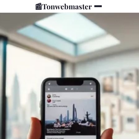
📰
Tonwebmaster