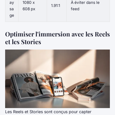
ay
1080 x
À éviter dans le
1.91:1
sa
608 px
feed
ge
Optimiser l'immersion avec les Reels
et les Stories
Les Reels et Stories sont conçus pour capter