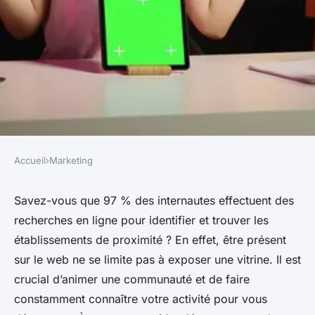
Accueil
›
Marketing
MARKETING
Followers pas cher : L'allié
Savez-vous que 97 % des internautes effectuent des
recherches en ligne pour identifier et trouver les
pour la réussite de votre
établissements de proximité ? En effet, être présent
business
sur le web ne se limite pas à exposer une vitrine. Il est
crucial d’animer une communauté et de faire
berthe
•
8 mai 2024
•
2 min de lecture
constamment connaître votre activité pour vous