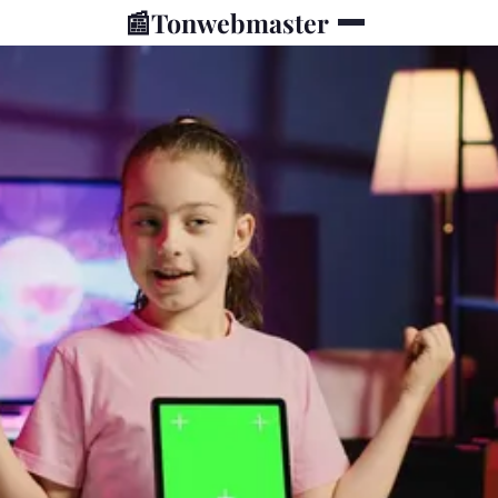
📰
Tonwebmaster