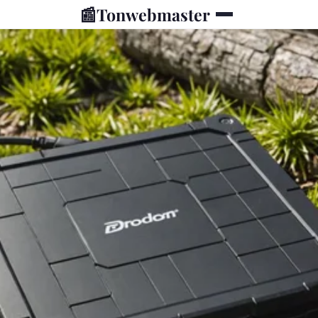
📰
Tonwebmaster