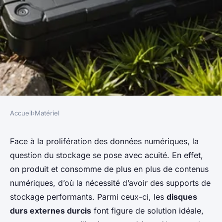
Accueil
›
Matériel
MATÉRIEL
Quels sont les avantages des
Face à la prolifération des données numériques, la
question du stockage se pose avec acuité. En effet,
disques durs externes durcis
on produit et consomme de plus en plus de contenus
pour une utilisation en
numériques, d’où la nécessité d’avoir des supports de
extérieur ?
stockage performants. Parmi ceux-ci, les
disques
durs externes durcis
font figure de solution idéale,
berthe
•
18 février 2024
•
3 min de lecture