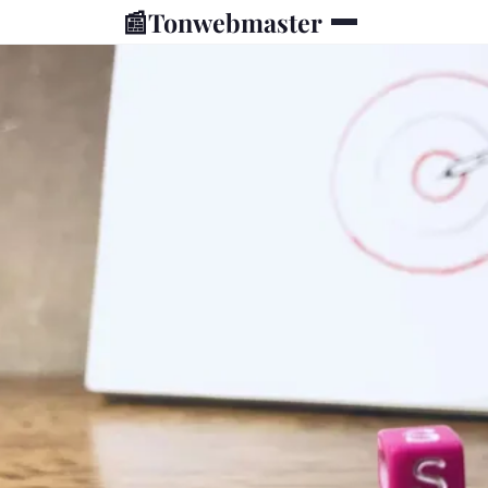
📰
Tonwebmaster