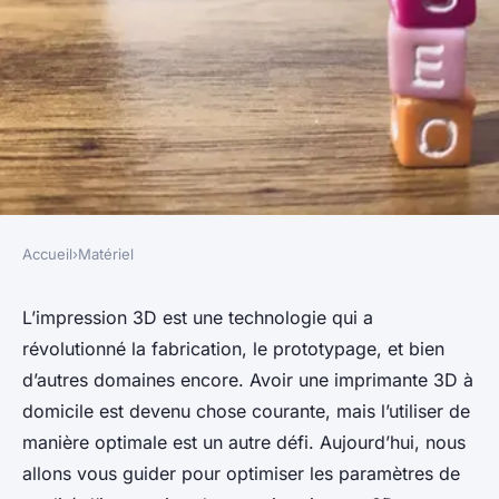
Accueil
›
Matériel
MATÉRIEL
Comment optimiser les
L’impression 3D est une technologie qui a
révolutionné la fabrication, le prototypage, et bien
paramètres de qualité
d’autres domaines encore. Avoir une imprimante 3D à
d'impression pour une
domicile est devenu chose courante, mais l’utiliser de
imprimante 3D ?
manière optimale est un autre défi. Aujourd’hui, nous
allons vous guider pour optimiser les paramètres de
berthe
•
24 janvier 2024
•
6 min de lecture