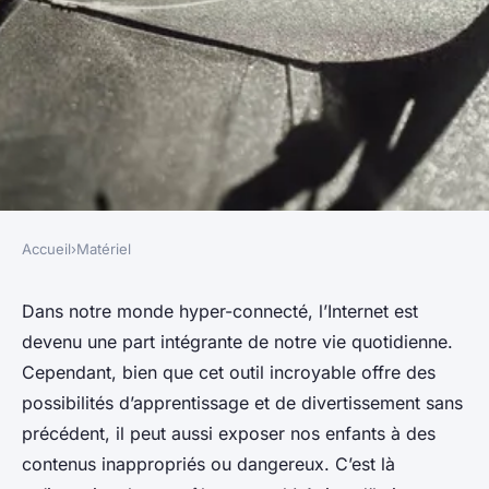
Accueil
›
Matériel
MATÉRIEL
Comment configurer un filtre
Dans notre monde hyper-connecté, l’Internet est
devenu une part intégrante de notre vie quotidienne.
parental sur un routeur
Cependant, bien que cet outil incroyable offre des
Netgear pour protéger les
possibilités d’apprentissage et de divertissement sans
enfants en ligne ?
précédent, il peut aussi exposer nos enfants à des
contenus inappropriés ou dangereux. C’est là
berthe
•
7 mars 2024
•
5 min de lecture