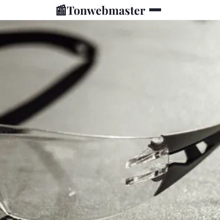
📰
Tonwebmaster