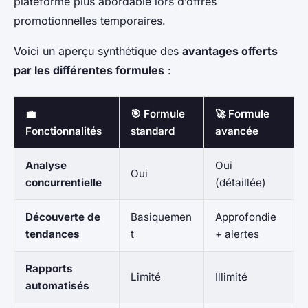
plateforme plus abordable lors d’offres
promotionnelles temporaires.
Voici un aperçu synthétique des
avantages offerts
par les différentes formules
:
💼
🎯 Formule
🚀 Formule
Fonctionnalités
standard
avancée
Analyse
Oui
Oui
concurrentielle
(détaillée)
Découverte de
Basiquemen
Approfondie
tendances
t
+ alertes
Rapports
Limité
Illimité
automatisés