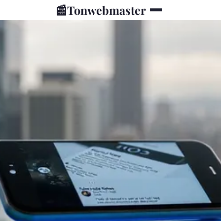
📰
Tonwebmaster