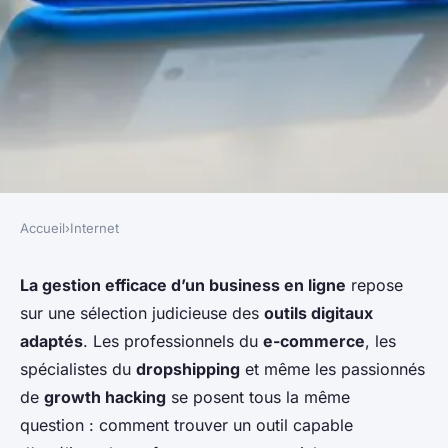
Accueil
›
Internet
INTERNET
Tout savoir sur trendtrack :
La gestion efficace d’un business en ligne
repose
sur une sélection judicieuse des
outils digitaux
analyse approfondie et avis
adaptés
. Les professionnels du
e-commerce
, les
utilisateurs
spécialistes du
dropshipping
et même les passionnés
de
growth hacking
se posent tous la même
berthe
•
17 février 2026
•
6 min de lecture
question : comment trouver un outil capable