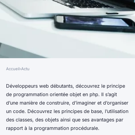
Accueil
›
Actu
ACTU
Guide sur l'apprentissage du
Développeurs web débutants, découvrez le principe
de programmation orientée objet en php. Il s’agit
poo
d’une manière de construire, d’imaginer et d’organiser
un code. Découvrez les principes de base, l’utilisation
berthe
•
7 mai 2024
•
3 min de lecture
des classes, des objets ainsi que ses avantages par
rapport à la programmation procédurale.