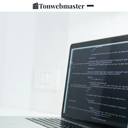
📰
Tonwebmaster