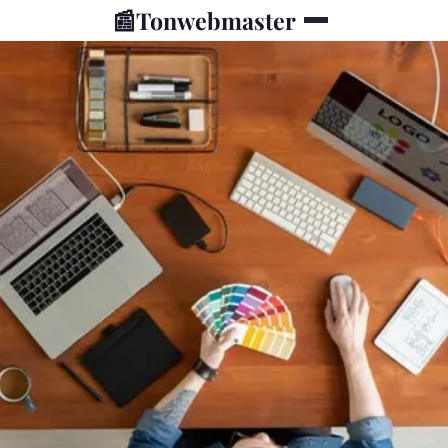
📰
Tonwebmaster