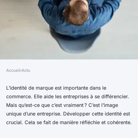
Accueil
›
Actu
ACTU
Créer une identité de marque :
L’identité de marque est importante dans le
commerce. Elle aide les entreprises à se différencier.
fondements et avantages
Mais qu’est-ce que c’est vraiment ? C’est l’image
unique d’une entreprise. Développer cette identité est
berthe
•
7 mars 2024
•
3 min de lecture
crucial. Cela se fait de manière réfléchie et cohérente.