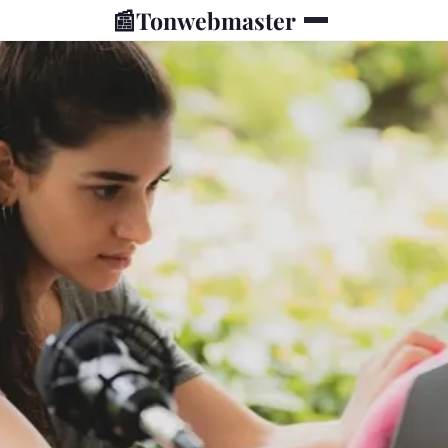
📰
Tonwebmaster