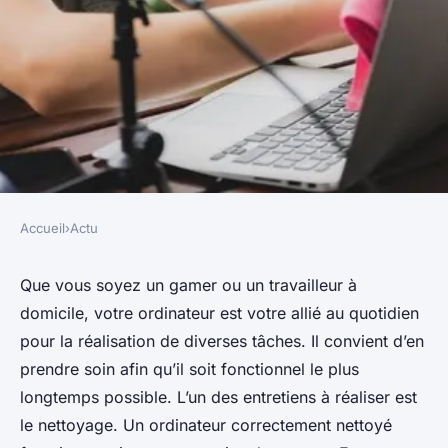
Accueil
›
Actu
ACTU
Comment nettoyer son
Que vous soyez un gamer ou un travailleur à
domicile, votre ordinateur est votre allié au quotidien
ordinateur sans l'abîmer ?
pour la réalisation de diverses tâches. Il convient d’en
prendre soin afin qu’il soit fonctionnel le plus
berthe
•
26 janvier 2024
•
2 min de lecture
longtemps possible. L’un des entretiens à réaliser est
le nettoyage. Un ordinateur correctement nettoyé