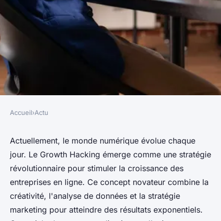
Accueil
›
Actu
ACTU
Growth Hacker : pour
Actuellement, le monde numérique évolue chaque
jour. Le Growth Hacking émerge comme une stratégie
révolutionner votre stratégie
révolutionnaire pour stimuler la croissance des
de croissance en ligne
entreprises en ligne. Ce concept novateur combine la
créativité, l'analyse de données et la stratégie
berthe
•
13 février 2024
•
3 min de lecture
marketing pour atteindre des résultats exponentiels.