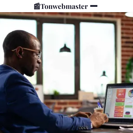
📰
Tonwebmaster