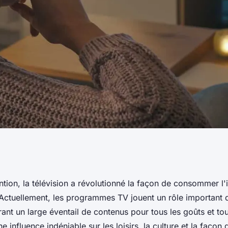
 ne plus manquer
tion, la télévision a révolutionné la façon de consommer l'i
 Actuellement, les programmes TV jouent un rôle important d
 préféré
rant un large éventail de contenus pour tous les goûts et tou
ne influence indéniable sur les loisirs, la culture et la façon