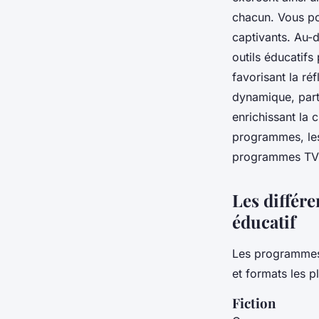
chacun. Vous po
berthe
•
30 avril 2024
•
3 min de lecture
captivants. Au-d
outils éducatifs
favorisant la ré
dynamique, parti
enrichissant la 
programmes, les
programmes TV su
Les différe
éducatif
Les programmes 
et formats les p
Fiction