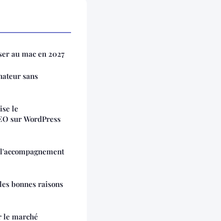
sser au mac en 2027
nateur sans
se le
SEO sur WordPress
c l'accompagnement
les bonnes raisons
r le marché