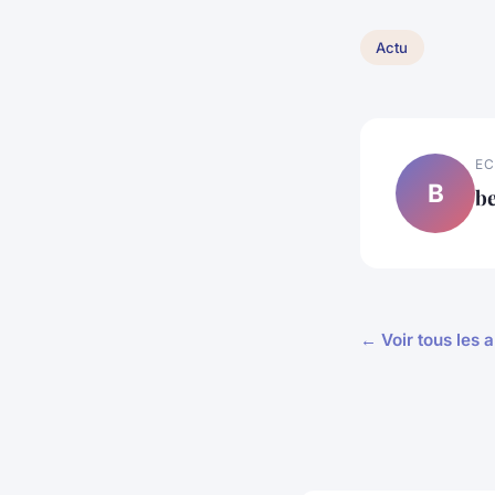
Actu
EC
B
b
← Voir tous les a