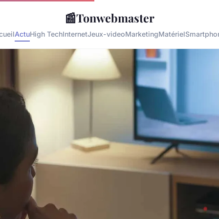
📰
Tonwebmaster
cueil
Actu
High Tech
Internet
Jeux-video
Marketing
Matériel
Smartpho