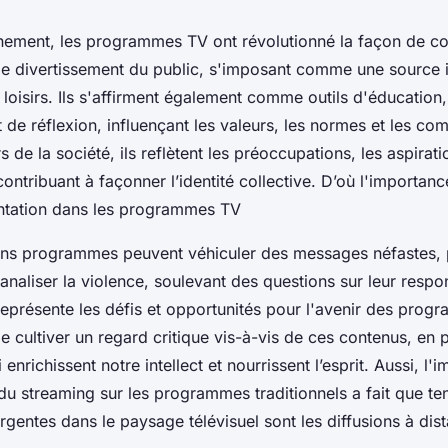
nement, les programmes TV ont révolutionné la façon de 
t le divertissement du public, s'imposant comme une source
 loisirs. Ils s'affirment également comme outils d'éducation
et de réflexion, influençant les valeurs, les normes et les c
s de la société, ils reflètent les préoccupations, les aspirati
contribuant à façonner l’identité collective. D’où l'importanc
entation dans les programmes TV
ains programmes peuvent véhiculer des messages néfastes,
analiser la violence, soulevant des questions sur leur respon
représente les défis et opportunités pour l'avenir des progr
e cultiver un regard critique vis-à-vis de ces contenus, en p
nrichissent notre intellect et nourrissent l’esprit. Aussi, l'i
t du streaming sur les programmes traditionnels a fait que t
rgentes dans le paysage télévisuel sont les diffusions à dis