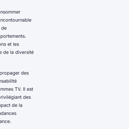
consommer
 incontournable
, de
omportements.
ons et les
e de la diversité
 propager des
sabilité
ammes TV. Il est
rivilégiant des
mpact de la
endances
tance.