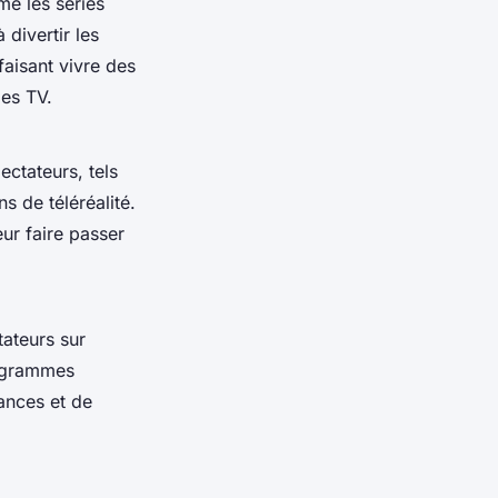
e les séries
divertir les
faisant vivre des
es TV.
ctateurs, tels
s de téléréalité.
eur faire passer
tateurs sur
programmes
sances et de