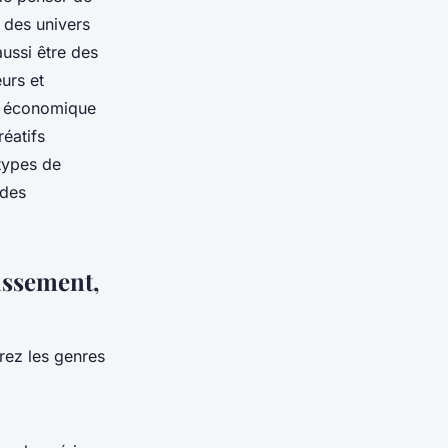
 des univers
aussi être des
eurs et
eur économique
réatifs
 types de
 des
tissement,
rez les genres