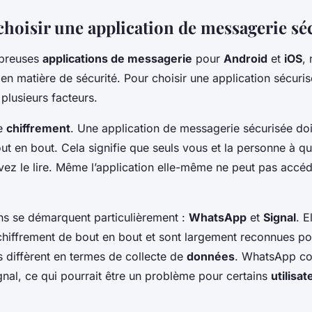
oisir une application de messagerie séc
mbreuses
applications de messagerie
pour
Android
et
iOS
,
en matière de sécurité. Pour choisir une application sécuri
plusieurs facteurs.
le
chiffrement
. Une application de messagerie sécurisée doit
t en bout. Cela signifie que seuls vous et la personne à q
ez le lire. Même l’application elle-même ne peut pas accéd
ns se démarquent particulièrement :
WhatsApp
et
Signal
. E
chiffrement de bout en bout et sont largement reconnues pou
s diffèrent en termes de collecte de
données
. WhatsApp col
nal, ce qui pourrait être un problème pour certains
utilisat