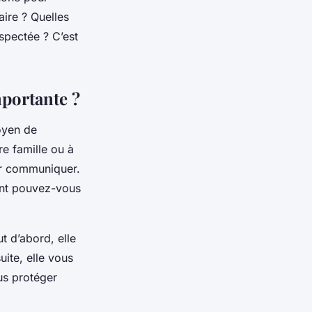
aire ? Quelles
spectée ? C’est
mportante ?
oyen de
re famille ou à
our communiquer.
ent pouvez-vous
t d’abord, elle
ite, elle vous
us protéger