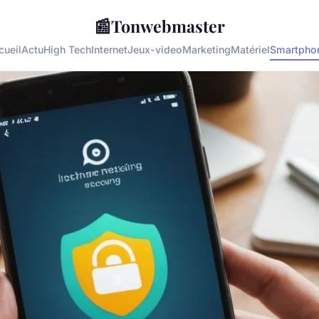
📰
Tonwebmaster
cueil
Actu
High Tech
Internet
Jeux-video
Marketing
Matériel
Smartpho