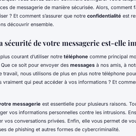
anée de manière
vices de messagerie de manière sécurisée. Alors, comment f
liser ? Et comment s’assurer que notre
confidentialité
est re
ons découvrir ensemble.
 sécurité de votre messagerie est-elle i
 plus courant d’utiliser notre
téléphone
comme principal m
 Que ce soit pour envoyer des
messages
à nos amis, à not
 travail, nous utilisons de plus en plus notre téléphone p
 vraiment qui peut accéder à vos informations ? Et comm
 votre messagerie
est essentielle pour plusieurs raisons. Tou
er vos informations personnelles contre les intrusions. Ensu
r vos conversations privées. Enfin, elle vous permet de vo
ues de phishing et autres formes de cybercriminalité.