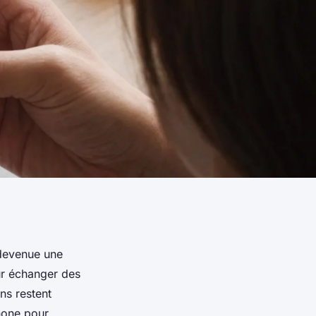
devenue une
ur échanger des
ns restent
hone pour