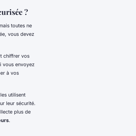
urisée ?
 mais toutes ne
sée, vous devez
 chiffrer vos
ui vous envoyez
er à vos
lles utilisent
r leur sécurité.
lecte plus de
eurs
.