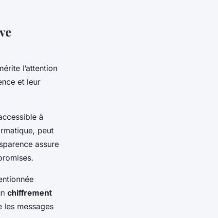
ive
rite l’attention
nce et leur
accessible à
ormatique, peut
ansparence assure
promises.
entionnée
un
chiffrement
re les messages