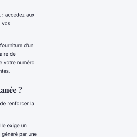
t : accédez aux
r vos
fourniture d’un
aire de
ue votre numéro
ntes.
tanée ?
 de renforcer la
lle exige un
 généré par une