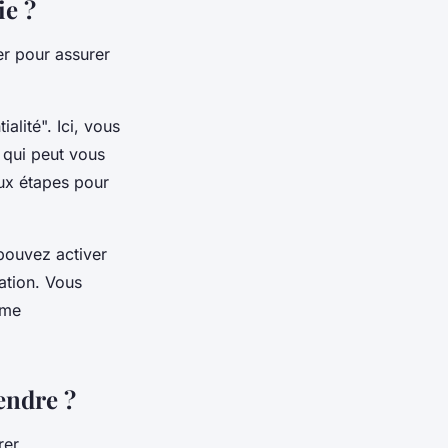
ie ?
er pour assurer
lité". Ici, vous
t qui peut vous
eux étapes pour
 pouvez activer
cation. Vous
ime
endre ?
rer