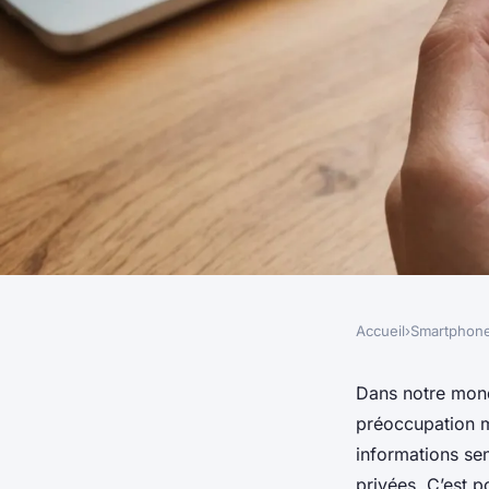
Accueil
›
Smartphon
SMARTPHONES
Comment configurer
Dans notre mon
préoccupation m
pour utiliser des se
informations sen
privées. C’est 