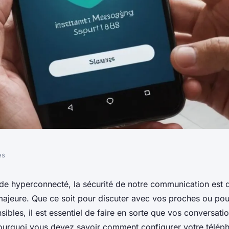
es
 votre téléphone
de hyperconnecté,
la sécurité de notre communication
est 
ajeure. Que ce soit pour discuter avec vos proches ou po
rvices de
sibles, il est essentiel de faire en sorte que vos conversatio
pourquoi vous devez savoir comment configurer votre télép