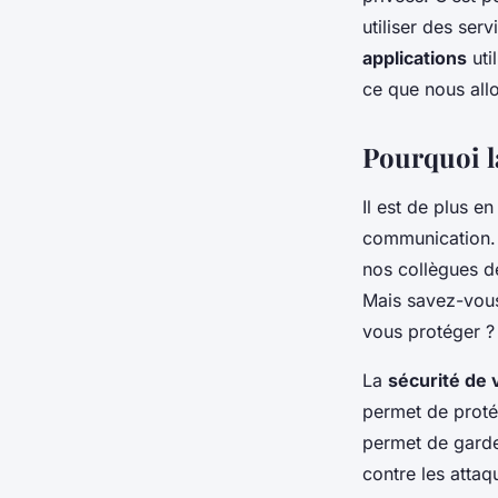
messagerie instant
utiliser des ser
applications
uti
sécurisée ?
ce que nous all
Pourquoi la
berthe
•
18 février 2024
•
6 min de lecture
Il est de plus en
communication.
nos collègues de
Mais savez-vous
vous protéger ?
La
sécurité de
permet de protég
permet de garde
contre les attaq