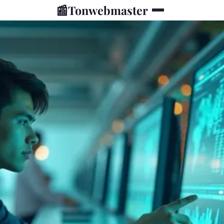
📰
Tonwebmaster