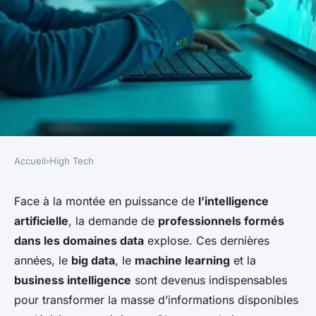
Accueil
›
High Tech
HIGH TECH
Formation data ia : bâtir des
Face à la montée en puissance de
l’intelligence
artificielle
, la demande de
professionnels formés
compétences techniques pour
dans les domaines data
explose. Ces dernières
les métiers du futur
années, le
big data
, le
machine learning
et la
business intelligence
sont devenus indispensables
berthe
•
20 décembre 2025
•
6 min de lecture
pour transformer la masse d’informations disponibles